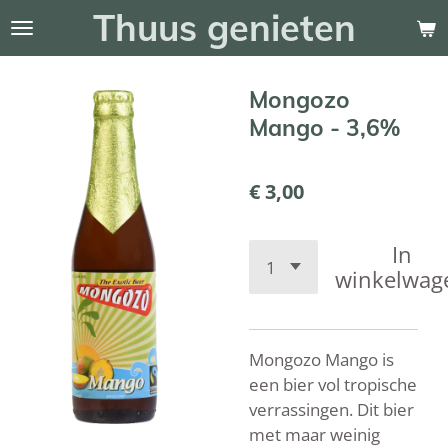
Thuus genieten
Ga
direct
naar
Mongozo
de
hoofdinhoud
Mango - 3,6%
€ 3,00
In
winkelwag
Mongozo Mango is
een bier vol tropische
verrassingen. Dit bier
met maar weinig