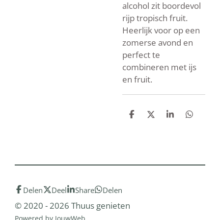
alcohol zit boordevol
rijp tropisch fruit.
Heerlijk voor op een
zomerse avond en
perfect te
combineren met ijs
en fruit.
D
D
S
D
e
e
h
e
l
e
a
l
e
l
r
e
n
e
n
Delen
Deel
Share
Delen
© 2020 - 2026 Thuus genieten
Powered by
JouwWeb