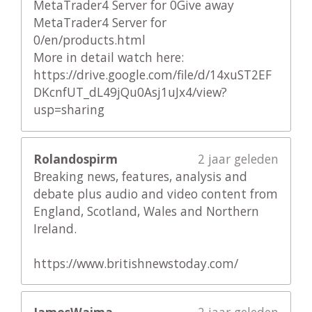
MetaTrader4 Server for 0Give away
MetaTrader4 Server for
0/en/products.html
More in detail watch here:
https://drive.google.com/file/d/14xuST2EF
DKcnfUT_dL49jQu0Asj1uJx4/view?
usp=sharing
Rolandospirm
2 jaar geleden
Breaking news, features, analysis and
debate plus audio and video content from
England, Scotland, Wales and Northern
Ireland.
https://www.britishnewstoday.com/
JamesWaima
2 jaar geleden