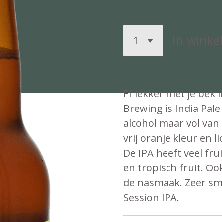
In wink
Ff lekker met je bek 
Brewing is India Pale 
alcohol maar vol van
vrij oranje kleur en 
De IPA heeft veel fru
en tropisch fruit. Oo
de nasmaak. Zeer sm
Session IPA.