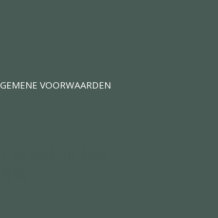
LGEMENE VOORWAARDEN
t je bek in het
3,6%