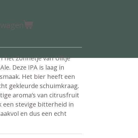
elwagen
in het Zonnetje van Uiltje
Ale. Deze IPA is laag in
 smaak. Het bier heeft een
licht gekleurde schuimkraag.
itige aroma’s van citrusfruit
k een stevige bitterheid in
aakvol en dus een echt