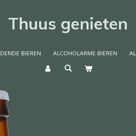
Thuus genieten
DENDE BIEREN
ALCOHOLARME BIEREN
A
Ff lekker me
Zonnetje - 
€ 3,15