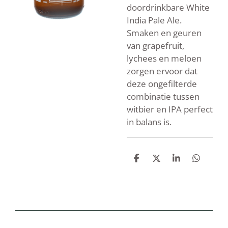
doordrinkbare White
India Pale Ale.
Smaken en geuren
van grapefruit,
lychees en meloen
zorgen ervoor dat
deze ongefilterde
combinatie tussen
witbier en IPA perfect
in balans is.
D
D
S
D
e
e
h
e
l
e
a
l
e
l
r
e
n
e
n