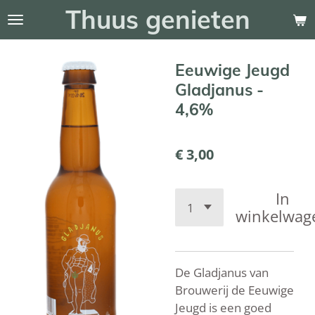
Thuus genieten
Ga
direct
naar
Eeuwige Jeugd
de
hoofdinhoud
Gladjanus -
4,6%
€ 3,00
In
winkelwag
De Gladjanus van
Brouwerij de Eeuwige
Jeugd is een goed