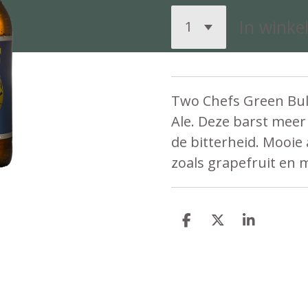
In wink
Two Chefs Green Bulle
Ale. Deze barst meer
de bitterheid. Mooie 
zoals grapefruit en 
D
D
S
e
e
h
l
e
a
e
l
r
n
e