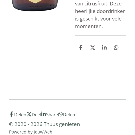
van citrusfruit. Deze
heerlijke doordrinker
is geschikt voor vele
momenten.
D
D
S
D
e
e
h
e
l
e
a
l
e
l
r
e
n
e
n
Delen
Deel
Share
Delen
© 2020 - 2026 Thuus genieten
Powered by
JouwWeb