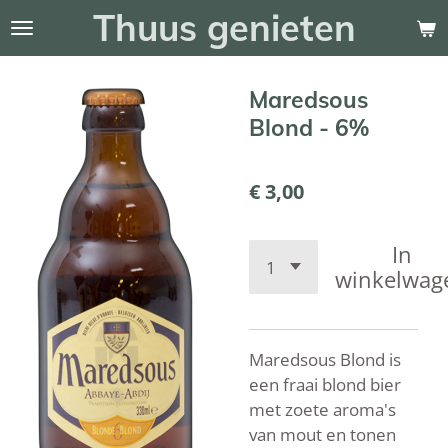
Thuus genieten
Ga
direct
naar
Maredsous
de
hoofdinhoud
Blond - 6%
€ 3,00
In
winkelwag
Maredsous Blond is
een fraai blond bier
met zoete aroma's
van mout en tonen