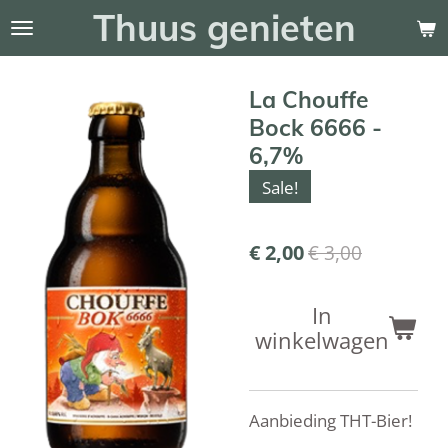
Thuus genieten
Ga
direct
naar
La Chouffe
de
hoofdinhoud
Bock 6666 -
6,7%
Sale!
€ 2,00
€ 3,00
In
winkelwagen
Aanbieding THT-Bier!