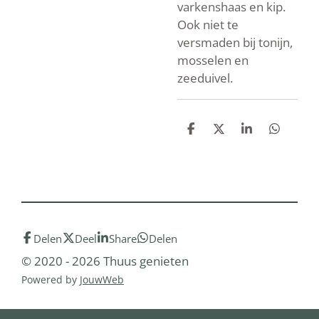
varkenshaas en kip.
Ook niet te
versmaden bij tonijn,
mosselen en
zeeduivel.
D
D
S
D
e
e
h
e
l
e
a
l
e
l
r
e
n
e
n
Delen
Deel
Share
Delen
© 2020 - 2026 Thuus genieten
Powered by
JouwWeb