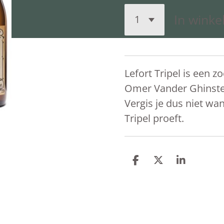
In wink
Lefort Tripel is een z
Omer Vander Ghinste. 
Vergis je dus niet wa
Tripel proeft.
D
D
S
e
e
h
l
e
a
e
l
r
n
e