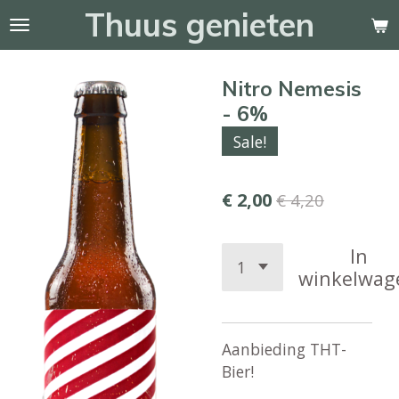
Thuus genieten
Ga
direct
naar
Nitro Nemesis
de
hoofdinhoud
- 6%
Sale!
€ 2,00
€ 4,20
In
winkelwag
Aanbieding THT-
Bier!