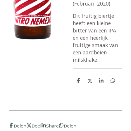
(Februari, 2020)
Dit fruitig biertje
heeft een kleine
bitter van een IPA
en een heerlijk
fruitige smaak van
een aardbeien
milskhake.
D
D
S
D
e
e
h
e
l
e
a
l
e
l
r
e
n
e
n
Delen
Deel
Share
Delen