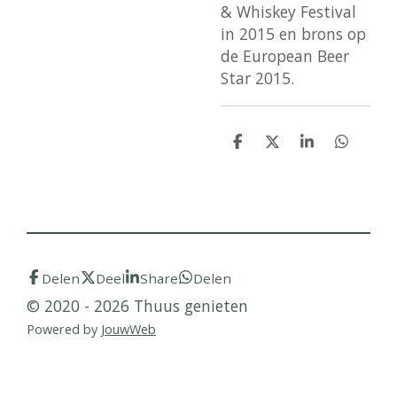
& Whiskey Festival
in 2015 en brons op
de European Beer
Star 2015.
D
D
S
D
e
e
h
e
l
e
a
l
e
l
r
e
n
e
n
Delen
Deel
Share
Delen
© 2020 - 2026 Thuus genieten
Powered by
JouwWeb