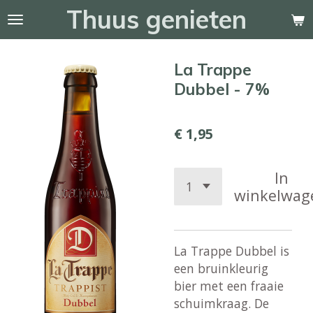
Thuus genieten
Ga
direct
naar
La Trappe
de
hoofdinhoud
Dubbel - 7%
€ 1,95
In
winkelwag
La Trappe Dubbel is
een bruinkleurig
bier met een fraaie
schuimkraag. De