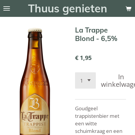
Thuus genieten
Ga
direct
naar
La Trappe
de
hoofdinhoud
Blond - 6,5%
€ 1,95
In
winkelwag
Goudgeel
trappistenbier met
een witte
schuimkraag en een