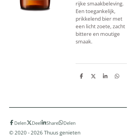
rijke smaakbeleving.
Een toegankelijk,
prikkelend bier met
een licht zoete, zacht
bittere en moutige
smaak.
D
D
S
D
e
e
h
e
l
e
a
l
e
l
r
e
n
e
n
Delen
Deel
Share
Delen
© 2020 - 2026 Thuus genieten